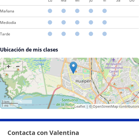
Lu
Ma
Mi
Ju
Vi
Sá
Do
Mañana
Mediodía
Tarde
Ubicación de mis clases
+
−
3 km
1 mi
Leaflet
| ©
OpenStreetMap
contributors
Contacta con Valentina