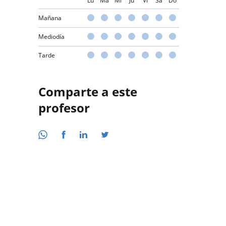
Lu
Ma
Mi
Ju
Vi
Sá
Do
Mañana
Mediodía
Tarde
Comparte a este
profesor