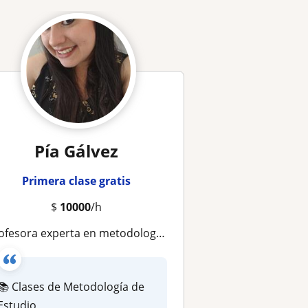
Pía Gálvez
Primera clase gratis
$
10000
/h
fesora experta en metodología de estudio - Educación Superior y Enseñanza Media
📚 Clases de Metodología de
Estudio