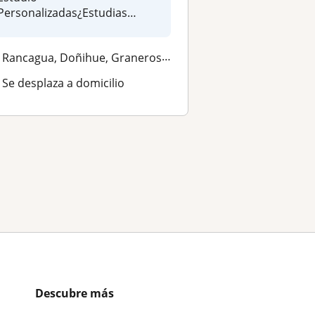
Personalizadas¿Estudias
mucho pero sientes que n...
Rancagua, Doñihue, Graneros, Olivar
Se desplaza a domicilio
s
Descubre más