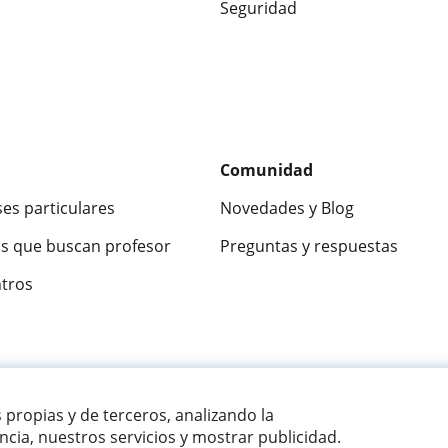
Seguridad
Comunidad
ses particulares
Novedades y Blog
s que buscan profesor
Preguntas y respuestas
ntros
ca
9,5/10
★★★★★
9,5/10
305915
opinion
s propias y de terceros, analizando la
cia, nuestros servicios y mostrar publicidad.