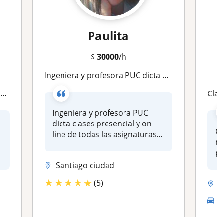
Paulita
$
30000
/h
Ingeniera y profesora PUC dicta clases on line de todas las asignaturas de 1° Básico a 4° Medio. Además, ramos matemáticos universitarios
o
Cl
Ingeniera y profesora PUC
dicta clases presencial y on
line de todas las asignaturas...
Santiago ciudad
★
★
★
★
★
(5)