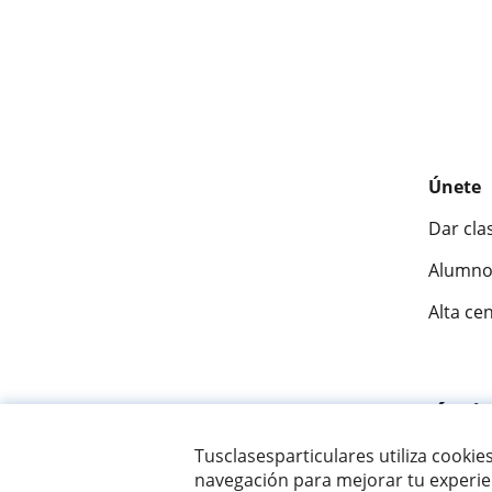
Únete
Dar cla
Alumno
Alta ce
Fantásti
Tusclasesparticulares utiliza cookie
navegación para mejorar tu experien
© 2007 - 2026 Tus clases particulares