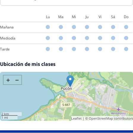
Lu
Ma
Mi
Ju
Vi
Sá
Do
Mañana
Mediodía
Tarde
Ubicación de mis clases
+
−
2 km
1 mi
Leaflet
| ©
OpenStreetMap
contributors