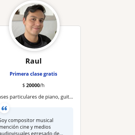
Raul
Primera clase gratis
$
20000
/h
ases particulares de piano, guitarra, bajo y teoría musical
Soy compositor musical
mención cine y medios
audiovisuales egresado de