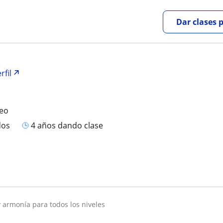
Dar clases 
rfil
feo
dos
4 años dando clase
 y armonía para todos los niveles