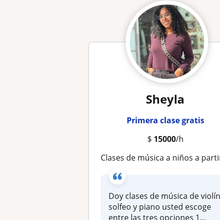
Sheyla
Primera clase gratis
$
15000
/h
clases de música a niños a partir de 5 años y adult
Doy clases de música de violí
solfeo y piano usted escoge
entre las tres opciones 1...