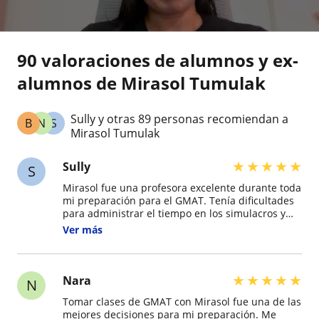
90 valoraciones de alumnos y ex-
alumnos de Mirasol Tumulak
Sully y otras 89 personas recomiendan a
B
N
S
Mirasol Tumulak
★
★
★
★
★
Sully
S
Mirasol fue una profesora excelente durante toda
mi preparación para el GMAT. Tenía dificultades
para administrar el tiempo en los simulacros y
eso afectaba mi rendimiento. Ella me ayudó a
Ver más
desarrollar una estrategia para responder con
mayor rapidez sin perder precisión. Sus clases
siempre fueron personalizadas y gracias a ellas
obtuve un puntaje superior al que esperaba.
★
★
★
★
★
Nara
N
Tomar clases de GMAT con Mirasol fue una de las
mejores decisiones para mi preparación. Me