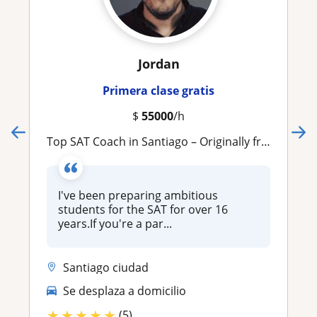
Jordan
Primera clase gratis
$
55000
/h
Top SAT Coach in Santiago – Originally from New York – 16+ Years Turning Students into 1400–1550 Scorers
I've been preparing ambitious
students for the SAT for over 16
years.If you're a par...
Santiago ciudad
Se desplaza a domicilio
★
★
★
★
★
(5)