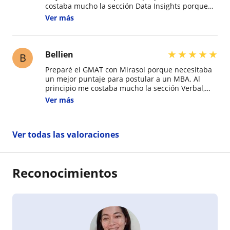
costaba mucho la sección Data Insights porque
no sabía cómo interpretar la información con
Ver más
rapidez. Ella me enseñó un método claro para
analizar cada pregunta, priorizar los datos
importantes y responder con mayor seguridad.
Gracias a sus consejos, mis puntajes en los
★
★
★
★
★
Bellien
B
simulacros mejoraron constantemente y llegué al
Preparé el GMAT con Mirasol porque necesitaba
examen con mucha confianza.
un mejor puntaje para postular a un MBA. Al
principio me costaba mucho la sección Verbal,
especialmente Critical Reasoning. Ella me enseñó
Ver más
a identificar rápidamente la lógica de cada
pregunta y a evitar los errores más comunes. Sus
explicaciones eran muy claras y, gracias a su
Ver todas las valoraciones
apoyo, logré mejorar significativamente mis
resultados.
Reconocimientos