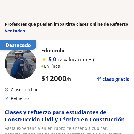
Profesores que pueden impartirte clases online de Refuerzo
Ver todos
Destacado
Edmundo
★
5,0
(2 valoraciones)
En línea
$
12000
/h
1ª clase gratis
Clases on line
Refuerzo
Clases y refuerzo para estudiantes de
Construcción Civil y Técnico en Construcción,
materia "Estudio de Propuestas
Vasta experiencia en en rubro, te enseño a cubicar,