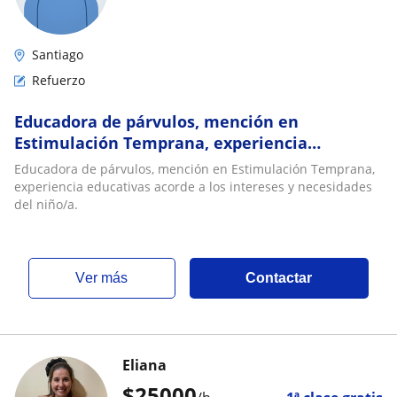
Santiago
Refuerzo
Educadora de párvulos, mención en
Estimulación Temprana, experiencia
educativas acorde a los intereses y
Educadora de párvulos, mención en Estimulación Temprana,
necesidades del niño/a
experiencia educativas acorde a los intereses y necesidades
del niño/a.
ver más
Contactar
Eliana
$
25000