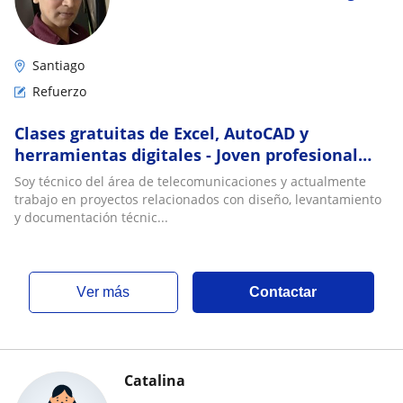
Santiago
Refuerzo
Clases gratuitas de Excel, AutoCAD y
herramientas digitales - Joven profesional
ampliando su cartera de clientes
Soy técnico del área de telecomunicaciones y actualmente
trabajo en proyectos relacionados con diseño, levantamiento
y documentación técnic...
ver más
Contactar
Catalina