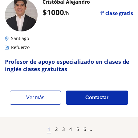
Cristóbal Alejandro
$
1000
/h
1ª clase gratis
Santiago
Refuerzo
Profesor de apoyo especializado en clases de
inglés clases gratuitas
ver más
Contactar
1
2
3
4
5
6
...