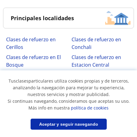
Principales localidades
Clases de refuerzo en
Clases de refuerzo en
Cerillos
Conchali
Clases de refuerzo en El
Clases de refuerzo en
Bosque
Estacion Central
Clases de refuerzo en
Clases de refuerzo en
Tusclasesparticulares utiliza cookies propias y de terceros,
Huechuraba
Independencia
analizando la navegación para mejorar tu experiencia,
Clases de refuerzo en
Clases de refuerzo en
nuestros servicios y mostrar publicidad.
La Cisterna
La Florida
Si continuas navegando, consideramos que aceptas su uso.
Más info en nuestra
política de cookies
Clases de refuerzo en
Clases de refuerzo en
La Granja
La Pintana
Filtrar
Guardar búsqueda
Aceptar y seguir navegando
Clases de refuerzo en
Clases de refuerzo en
La Reina
Las Condes