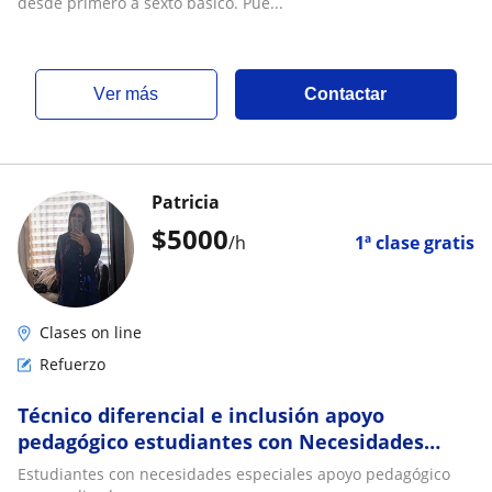
desde primero a sexto básico. Pue...
ver más
Contactar
Patricia
$
5000
/h
1ª clase gratis
Clases on line
Refuerzo
Técnico diferencial e inclusión apoyo
pedagógico estudiantes con Necesidades
especiales
Estudiantes con necesidades especiales apoyo pedagógico