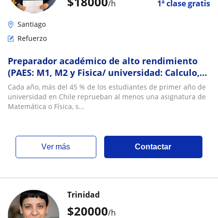
$
18000
/h
1ª clase gratis
Santiago
Refuerzo
Preparador académico de alto rendimiento
(PAES: M1, M2 y Fisica/ universidad: Calculo,
Algebra y Fisica)
Cada año, más del 45 % de los estudiantes de primer año de
universidad en Chile reprueban al menos una asignatura de
Matemática o Física, s...
ver más
Contactar
Trinidad
$
20000
/h