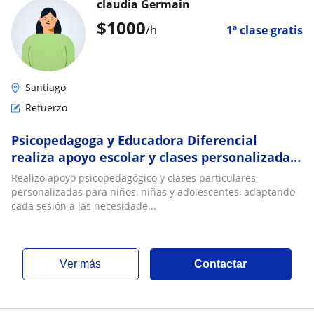
claudia Germain
$
1000
/h
1ª clase gratis
Santiago
Refuerzo
Psicopedagoga y Educadora Diferencial
realiza apoyo escolar y clases personalizadas
para niños y adolescentes
Realizo apoyo psicopedagógico y clases particulares
personalizadas para niños, niñas y adolescentes, adaptando
cada sesión a las necesidade...
ver más
Contactar