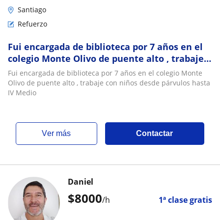
Santiago
Refuerzo
Fui encargada de biblioteca por 7 años en el
colegio Monte Olivo de puente alto , trabaje
con niños desde párvulos hasta IV Medio
Fui encargada de biblioteca por 7 años en el colegio Monte
Olivo de puente alto , trabaje con niños desde párvulos hasta
IV Medio
ver más
Contactar
Daniel
$
8000
/h
1ª clase gratis