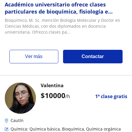
Académico universitario ofrece clases
particulares de bioquímica, fisiología e
inmunología
Bioquímico, M. Sc. mención Biología Molecular y Doctor en
Ciencias Médicas, con dos diplomados en docencia
universitaria. Ofrezco clases pa...
ver más
Contactar
Valentina
$
10000
/h
1ª clase gratis
Cautín
Química: Química básica, Bioquímica, Química orgánica