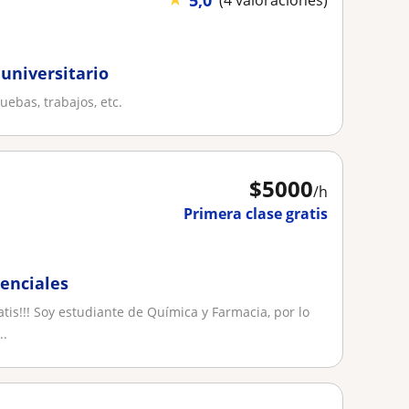
5,0
(4 valoraciones)
 universitario
uebas, trabajos, etc.
$
5000
/h
Primera clase gratis
senciales
tis!!! Soy estudiante de Química y Farmacia, por lo
..