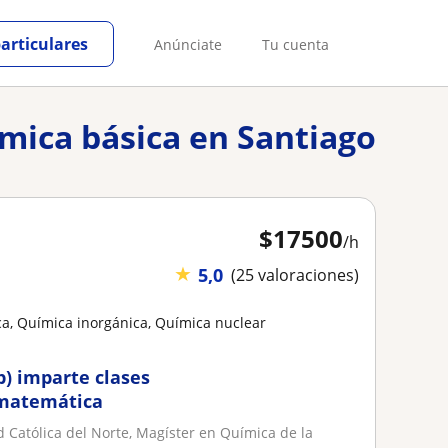
particulares
Anúnciate
Tu cuenta
ímica básica en Santiago
$
17500
/h
★
5,0
(25 valoraciones)
a, Química inorgánica, Química nuclear
p) imparte clases
y matemática
 Católica del Norte, Magíster en Química de la