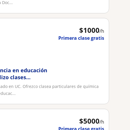
 Doc...
$
1000
/h
Primera clase gratis
encia en educación
izo clases
line
ado en UC. Ofrezco clasea particulares de química
ducac...
$
5000
/h
Primera clase gratis