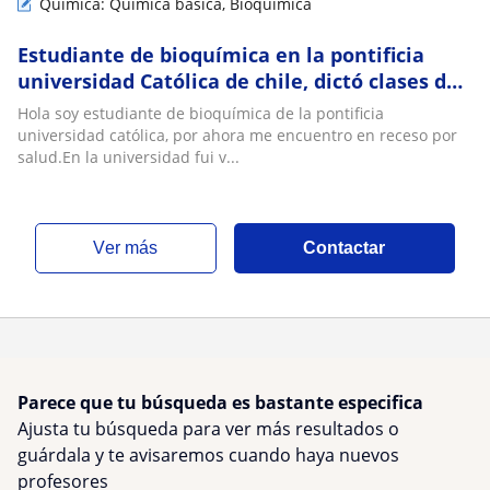
Química: Química básica, Bioquímica
Estudiante de bioquímica en la pontificia
universidad Católica de chile, dictó clases de
biología, química y matemáticas a
Hola soy estudiante de bioquímica de la pontificia
estudiantes de 5to a 4to medio. Este año me
universidad católica, por ahora me encuentro en receso por
tomé un receso por salud por eso me
salud.En la universidad fui v...
encuentro en puerto Montt
ver más
Contactar
Parece que tu búsqueda es bastante especifica
Ajusta tu búsqueda para ver más resultados o
guárdala y te avisaremos cuando haya nuevos
profesores