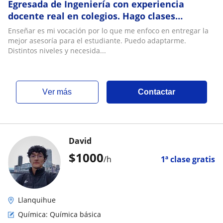
Egresada de Ingeniería con experiencia
docente real en colegios. Hago clases
particulares de matemáticas química física
Enseñar es mi vocación por lo que me enfoco en entregar la
biología
mejor asesoría para el estudiante. Puedo adaptarme.
Distintos niveles y necesida...
ver más
Contactar
David
$
1000
/h
1ª clase gratis
Llanquihue
Química: Química básica