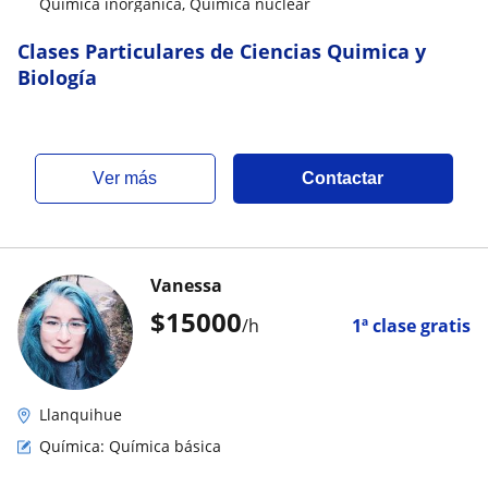
Química inorgánica, Química nuclear
Clases Particulares de Ciencias Quimica y
Biología
ver más
Contactar
Vanessa
$
15000
/h
1ª clase gratis
Llanquihue
Química: Química básica