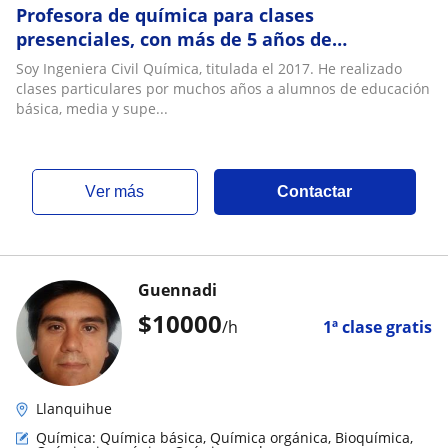
Profesora de química para clases
presenciales, con más de 5 años de
experiencia
Soy Ingeniera Civil Química, titulada el 2017. He realizado
clases particulares por muchos años a alumnos de educación
básica, media y supe...
ver más
Contactar
Guennadi
$
10000
/h
1ª clase gratis
Llanquihue
Química: Química básica, Química orgánica, Bioquímica,