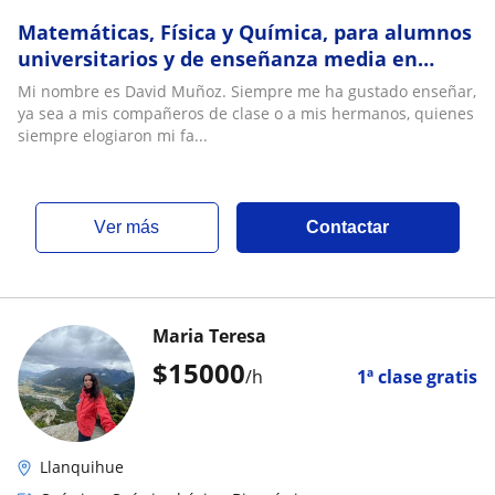
Matemáticas, Física y Química, para alumnos
universitarios y de enseñanza media en
Puerto Montt y modalidad online. Estudiante
Mi nombre es David Muñoz. Siempre me ha gustado enseñar,
uni
ya sea a mis compañeros de clase o a mis hermanos, quienes
siempre elogiaron mi fa...
ver más
Contactar
Maria Teresa
$
15000
/h
1ª clase gratis
Llanquihue