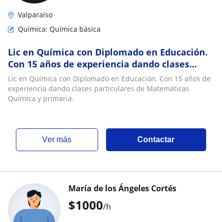
Valparaíso
Química: Química básica
Lic en Química con Diplomado en Educación.
Con 15 años de experiencia dando clases
particulares de Matemáticas Química y
Lic en Química con Diplomado en Educación. Con 15 años de
primaria
experiencia dando clases particulares de Matemáticas
Química y primaria.
ver más
Contactar
María de los Ángeles Cortés
$
1000
/h