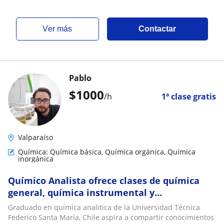
ver más
Contactar
Pablo
$
1000
/h
1ª clase gratis
Valparaíso
Química: Química básica, Química orgánica, Química
inorgánica
Químico Analista ofrece clases de química
general, química instrumental y
metodologías analíticas
Graduado en química analitica de la Universidad Técnica
Federico Santa María, Chile aspira a compartir conocimientos