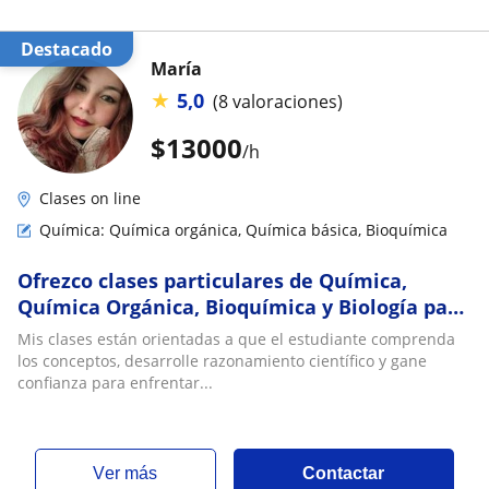
Destacado
María
★
5,0
(8 valoraciones)
$
13000
/h
Clases on line
Química: Química orgánica, Química básica, Bioquímica
Ofrezco clases particulares de Química,
Química Orgánica, Bioquímica y Biología para
estudiantes de enseñanza media
Mis clases están orientadas a que el estudiante comprenda
los conceptos, desarrolle razonamiento científico y gane
confianza para enfrentar...
ver más
Contactar