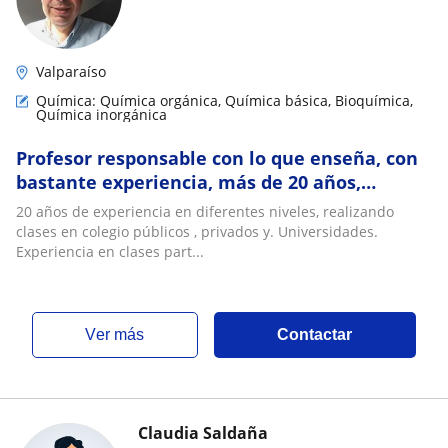
Valparaíso
Química: Química orgánica, Química básica, Bioquímica,
Química inorgánica
Profesor responsable con lo que enseña, con
bastante experiencia, más de 20 años,
enseñando en niveles básico , medio,
20 años de experiencia en diferentes niveles, realizando
preuniversitario y universitario
clases en colegio públicos , privados y. Universidades.
Experiencia en clases part...
ver más
Contactar
Claudia Saldaña