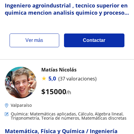
Ingeniero agroindustrial , tecnico superior en
quimica mencion analisis quimico y procesos
quimicos , con mucha experiencia en
asesorias y clases de quimica
ver más
Contactar
Matías Nicolás
★
5,0
(37 valoraciones)
$
15000
/h
Valparaíso
Química: Matemáticas aplicadas, Cálculo, Álgebra lineal,
Trigonometría, Teoría de números, Matemáticas discretas
Matemática, Física y Química / Ingeniería