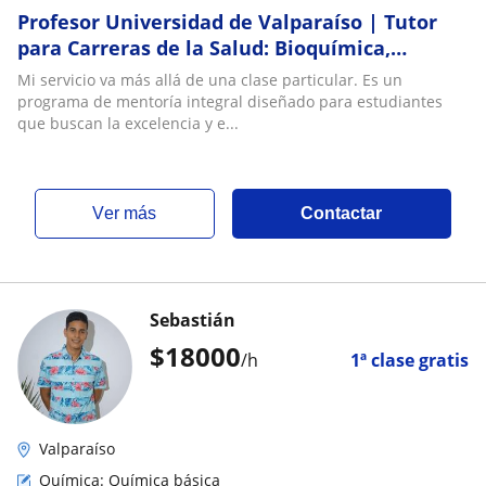
Profesor Universidad de Valparaíso | Tutor
para Carreras de la Salud: Bioquímica,
Química Orgánica, Farmacología, Fisiología,
Mi servicio va más allá de una clase particular. Es un
Fisiopatología | Vasta experiencia en TEA y
programa de mentoría integral diseñado para estudiantes
TDA/H
que buscan la excelencia y e...
ver más
Contactar
Sebastián
$
18000
/h
1ª clase gratis
Valparaíso
Química: Química básica