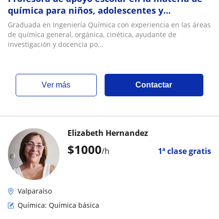
química para niños, adolescentes y
universitarios
Graduada en Ingeniería Química con experiencia en las áreas
de química general, orgánica, cinética, ayudante de
investigación y docencia po...
ver más
Contactar
Elizabeth Hernandez
$
1000
/h
1ª clase gratis
Valparaíso
Química: Química básica