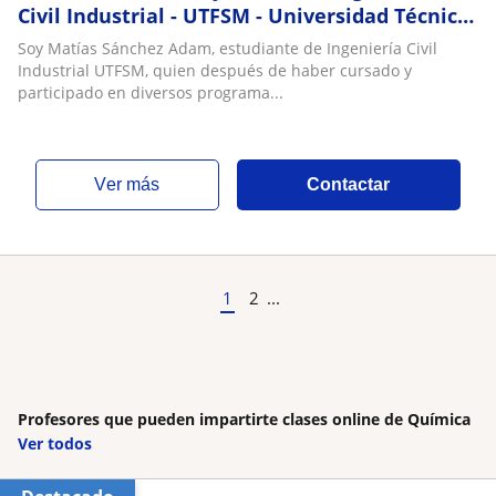
Civil Industrial - UTFSM - Universidad Técnica
Federico Santa María
Soy Matías Sánchez Adam, estudiante de Ingeniería Civil
Industrial UTFSM, quien después de haber cursado y
participado en diversos programa...
ver más
Contactar
1
2
...
Profesores que pueden impartirte clases online de Química
Ver todos