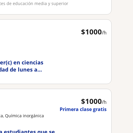
ntes de educación media y superior
$
1000
/h
r(c) en ciencias
dad de lunes a
nseñanza media.
$
1000
/h
Primera clase gratis
a, Química inorgánica
a estudiantes que se