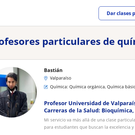
Dar clases 
rofesores particulares de q
Bastián
Valparaíso
Química: Química orgánica, Química bási
Profesor Universidad de Valparaí
Carreras de la Salud: Bioquímica
Farmacología, Fisiología, Fisiopat
Mi servicio va más allá de una clase particu
experiencia en TEA y TDA/H
para estudiantes que buscan la excelencia y e