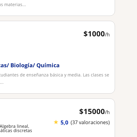
s materias...
$
1000
/h
as/ Biología/ Química
udiantes de enseñanza básica y media. Las clases se
..
$
15000
/h
★
5,0
(37 valoraciones)
Álgebra lineal,
ticas discretas