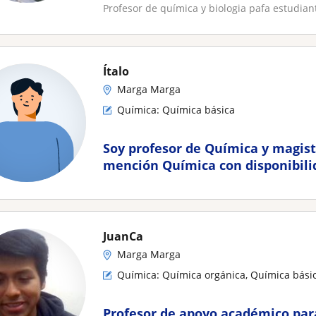
Profesor de química y biologia pafa estudia
Ítalo
Marga Marga
Química: Química básica
Soy profesor de Química y magiste
mención Química con disponibili
domingo, para estudiantes de e
Cuento con amplia experiencia
JuanCa
Marga Marga
Química: Química orgánica, Química básic
Profesor de apoyo académico par