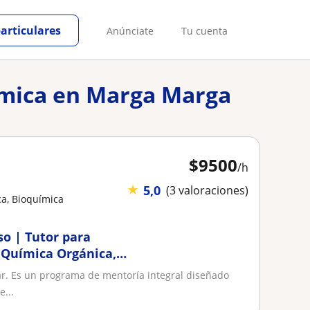
particulares
Anúnciate
Tu cuenta
uímica en Marga Marga
$
9500
/h
★
5,0
(3 valoraciones)
ca, Bioquímica
so | Tutor para
, Química Orgánica,
ología | Vasta
lar. Es un programa de mentoría integral diseñado
...