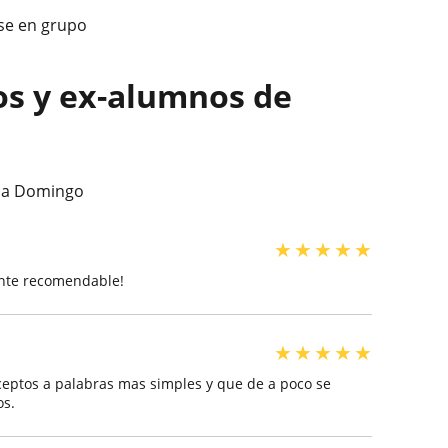
ase en grupo
os y ex-alumnos de
n a Domingo
★
★
★
★
★
mente recomendable!
★
★
★
★
★
nceptos a palabras mas simples y que de a poco se
os.