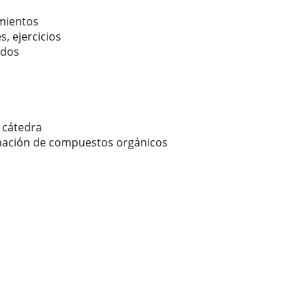
imientos
s, ejercicios
ados
 cátedra
ormación de compuestos orgánicos