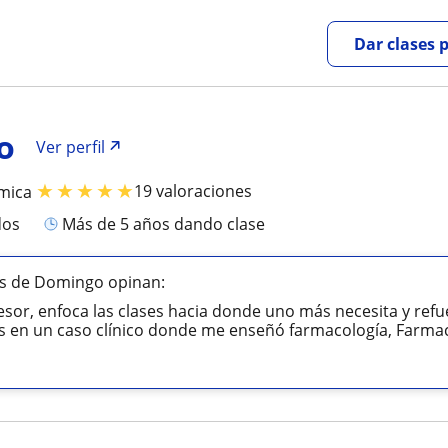
Dar clases 
o
Ver perfil
★
★
★
★
★
19 valoraciones
mica
dos
más de 5 años dando clase
s de Domingo opinan:
esor, enfoca las clases hacia donde uno más necesita y ref
 en un caso clínico donde me enseñó farmacología, Farmac