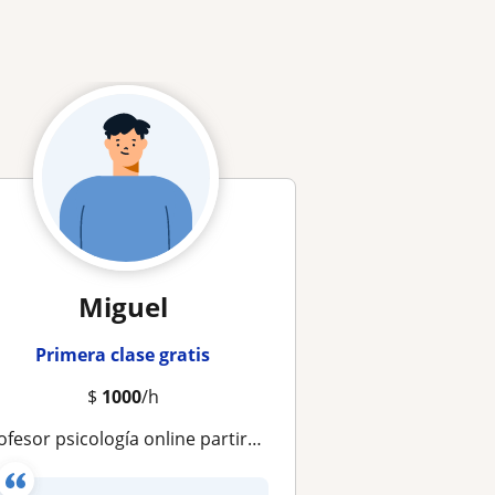
Miguel
Primera clase gratis
$
1000
/h
rofesor psicología online partirme requinoa