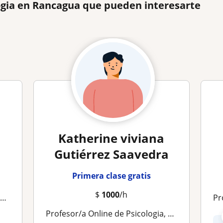
ogia en Rancagua que pueden interesarte
Katherine viviana
Gutiérrez Saavedra
Primera clase gratis
$
1000
/h
a
P
Profesor/a Online de Psicologia, Ganando desde 12.000$/h - Docente Part Time Sin experiencia en Machali