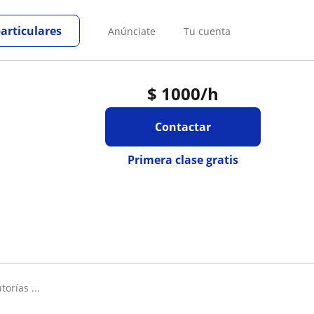
particulares
Anúnciate
Tu cuenta
$
1000
/h
Contactar
Primera clase gratis
orías ...