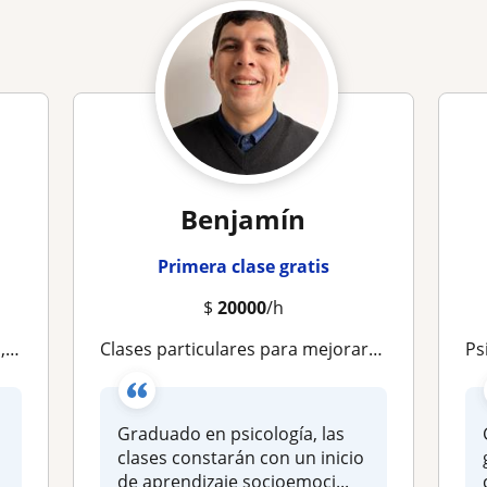
Benjamín
Primera clase gratis
$
20000
/h
nal
Clases particulares para mejorar tu salud mental
Psic
Graduado en psicología, las
clases constarán con un inicio
de aprendizaje socioemoci...