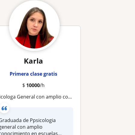
Karla
Primera clase gratis
$
10000
/h
ologa General con amplio conocimiento de la rama y sus derivadas, amor por la enseñanza
Graduada de Ppsicologia
general con amplio
conocimiento en escuelas