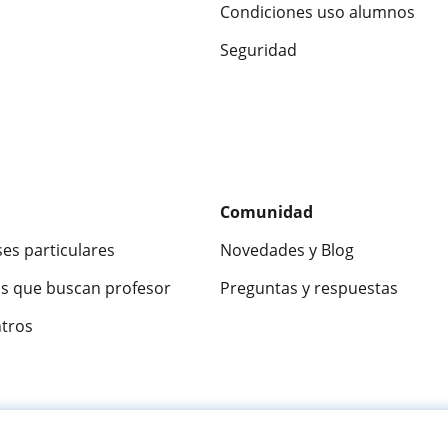
Condiciones uso alumnos
Seguridad
Comunidad
ses particulares
Novedades y Blog
s que buscan profesor
Preguntas y respuestas
ntros
ca
9,5/10
★★★★★
9,5/10
305883
opinion