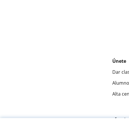
Únete
Dar cla
Alumno
Alta ce
Fantásti