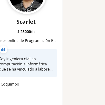
Scarlet
$
25000
/h
ases online de Programación Básica con Python 3
Soy ingeniera civil en
computación e informática
que se ha vinculado a labores
de en...
Coquimbo