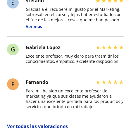
★
★
★
★
★
Stefano
S
Gracias a él recuperé mi gusto por el Marketing,
sobresalí en el curso y lejos haber estudiado con
él fue de las mejores cosas que me han pasado
académicamente. Tomen con Daniel. Sus clases
Ver más
son un diamante en bruto.
★
★
★
★
★
Gabriela Lopez
G
Excelente profesor, muy claro para trasmitir los
conocimientos, empatico, excelente disposición.
★
★
★
★
★
Fernando
F
Para mi, ha sido un excelente profesor de
marketing ya que sus clases me ayudaron a
hacer una excelente portáda para los productos y
servicios que brindo en mi trabajo.
Ver todas las valoraciones