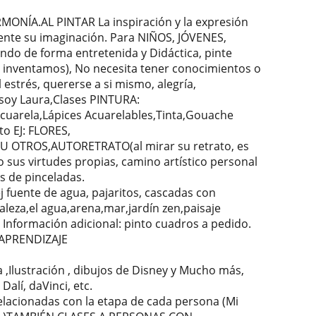
ÍA.AL PINTAR La inspiración y la expresión
mente su imaginación. Para NIÑOS, JÓVENES,
 de forma entretenida y Didáctica, pinte
as inventamos), No necesita tener conocimientos o
estrés, quererse a si mismo, alegría,
soy Laura,Clases PINTURA:
cuarela,Lápices Acuarelables,Tinta,Gouache
o EJ: FLORES,
OTROS,AUTORETRATO(al mirar su retrato, es
sus virtudes propias, camino artístico personal
s de pinceladas.
j fuente de agua, pajaritos, cascadas con
leza,el agua,arena,mar,jardín zen,paisaje
. Información adicional: pinto cuadros a pedido.
 APRENDIZAJE
a ,Ilustración , dibujos de Disney y Mucho más,
alí, daVinci, etc.
lacionadas con la etapa de cada persona (Mi