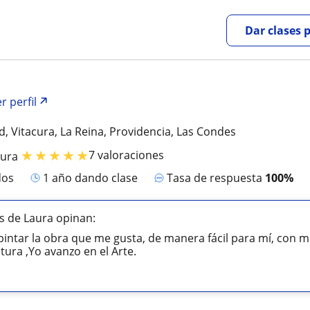
Dar clases 
r perfil
d, Vitacura, La Reina, Providencia, Las Condes
★
★
★
★
★
7 valoraciones
tura
dos
1 año dando clase
Tasa de respuesta
100%
s de Laura opinan:
intar la obra que me gusta, de manera fácil para mí, con 
tura ,Yo avanzo en el Arte.