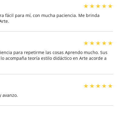
★
★
★
★
★
a fácil para mí, con mucha paciencia. Me brinda
Arte.
★
★
★
★
★
iencia para repetirme las cosas Aprendo mucho. Sus
 lo acompaña teoría estilo didáctico en Arte acorde a
★
★
★
★
★
y avanzo.