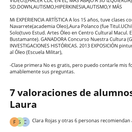
VIDEO:((HACER CLIC EN EL, MAS ABAJO A SU IZQUIERD
SD.DOWN,AUTISMO,HIPERKINESIA,AUTISMO,Y MÁS
Mi EXPERIENCIA ARTÍSTICA A los 15 años, tuve clases c
Navarrete(academia Oleo),Aura Polanco (fue Titul.UChile
Solo(tuvo Estud. Artes Óleo en Centro Cultural Macul. 
Bustamante). GANADORA Concurso Nuestra Cultura (
INVESTIGACIONES HISTÓRICAS. 2013 EXPOSICIÓN pintura
al Óleo (Escuela Militar),
-Clase primera No es gratis, pero puedo contarle mis
amablemente sus preguntas.
7 valoraciones de alumno
Laura
Clara Rojas y otras 6 personas recomiendan 
F
S
C