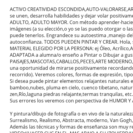
ACTIVO CREATIVIDAD ESCONDIDA,AUTO-VALORARSE,ARMON
se unen, desarrolla habilidades y dejar volar positiva
ADULTO, ADULTO MAYOR. Con método aprender-haciendo
imágenes (a su elección,o yo se las puedo otorgar o l
puede tenerlos. Engrandece su autoestima ,manejo del 
autoconfianza. TODOS PUEDEN PINTAR Y CREAR. Hola, 
MATERIAL ELEGIDO POR LA PERSONA: ej Óleo, Acrílico,A
ADAPTADA a alumna/o enseño a Pintar o Dibujar a gust
PAISAJES,MASCOTAS,CABALLOS,PECES,ARTE MODERNO,U 
una oportunidad de mirarse positivamente recordando 
recorrido). Veremos colores, formas de expresión, tipo
Si desea puede pintar elementos relajantes naturales e
bamboo,nubes, pluma en cielo, cuenco tibetano, natura
zen,Río,laguna piedras relajante,termas tranquilas, etc
Sus errores los veremos con perspectiva de HUMOR Y
Y pintura/dibujo de fotografía o en vivo de la naturalez
Surrealismo, Realismo, Abstracta, moderno, Van Gogh, D
Además las técnicas y formas de enseñanza son muy re