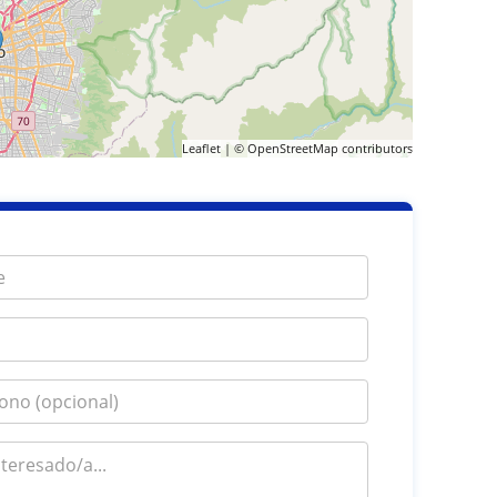
Leaflet
| ©
OpenStreetMap
contributors