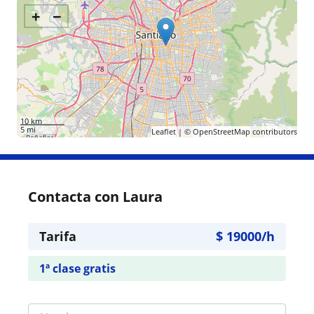
+
−
10 km
5 mi
Leaflet
| ©
OpenStreetMap
contributors
Contacta con Laura
Tarifa
$
19000
/h
1ª clase gratis