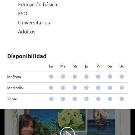
Educación básica
ESO
Universitarios
Adultos
Disponibilidad
Lu
Ma
Mi
Ju
Vi
Sá
Do
Mañana
Mediodía
Tarde