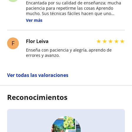
Encantada por su calidad de enseñanza; mucha
paciencia para repetirme las cosas Aprendo
mucho. Sus técnicas fáciles hacen que uno
avance rápido y esto lo acompaña teoría estilo
Ver más
didáctico en Arte acorde a mis requerimientos
★
★
★
★
★
Flor Leiva
F
Enseña con paciencia y alegría, aprendo de
errores y avanzo.
Ver todas las valoraciones
Reconocimientos