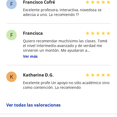
★
★
★
★
★
Francisco Cofré
F
Excelente profesora, interactiva, novedosa se
adecúa a uno. La recomiendo ??
★
★
★
★
★
Francisca
F
Quiero recomendar muchísimo las clases. Tomé
el nivel intermedio-avanzado y de verdad me
sirvieron un montón. Me ayudaron a
reconectarme con el idioma y, sobre todo, a
Ver más
recuperar la confianza para hablar, que era algo
que me costaba bastante. Las clases eran muy
dinámicas, entretenidas y siempre había un
ambiente donde uno se sentía cómodo para
★
★
★
★
★
Katherine D.G.
K
participar y equivocarse sin miedo. Gracias a esta
Excelente profe Un apoyo no sólo académico sino
experiencia hoy me siento mucho más segura al
como contención. La recomiendo
comunicarme y con más ganas de seguir
aprendiendo. Muchas gracias por la dedicación,
la paciencia y la forma de enseñar. Sin duda las
recomendaría a cualquiera que quiera fortalecer
Ver todas las valoraciones
su inglés y ganar confianza al hablar.