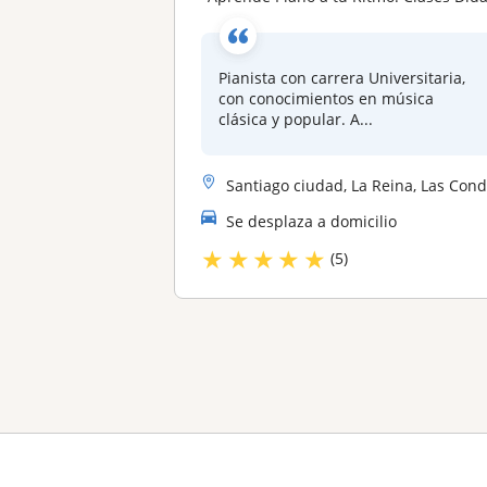
Pianista con carrera Universitaria,
con conocimientos en música
clásica y popular. A...
Santiago ciudad, La Reina, Las Condes, Macul, Ñuñoa, Providencia, Puen..
Se desplaza a domicilio
★
★
★
★
★
(5)