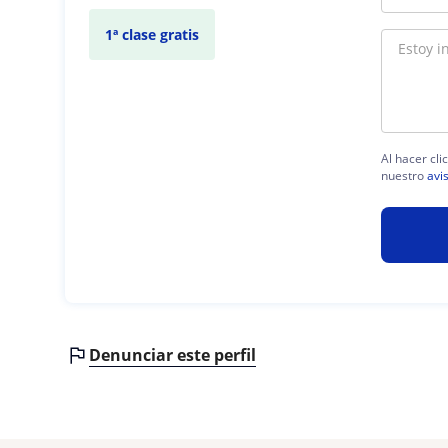
1ª clase gratis
Al hacer cli
nuestro
avi
Denunciar este perfil