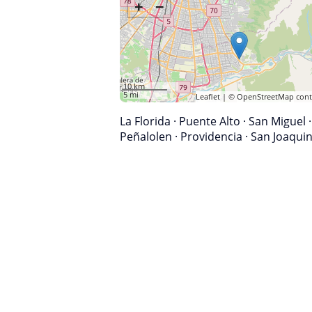
+
−
10 km
5 mi
Leaflet
| ©
OpenStreetMap
cont
La Florida
·
Puente Alto
·
San Miguel
·
Peñalolen
·
Providencia
·
San Joaqui