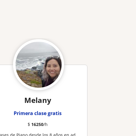
Melany
Primera clase gratis
$
16250
/h
Clases de Piano desde los 8 años en adelante