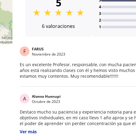
5
5
4
★
★
★
★
★
3
2
6 valoraciones
1
ributors
FARUS
F
Noviembre de 2023
n
Es un excelente Profesor, responsable, con mucha pacienc
años está realizando clases con él y hemos visto muchos 
estamos muy contentos. Muy recomendable!!!!!!!
Alonso Huenupi
A
Octubre de 2023
Destaco mucho su paciencia y experiencia notoria para enseñar. Se adapta a la n
objetivos individuales, en mi caso llevo 1 año aprox y s
el poder de aprender sin perder concentración ya que el
concreto, tiene un excelente método de enseñanza que hace ésto posibl
Ver más
progreso lo garantizo :)