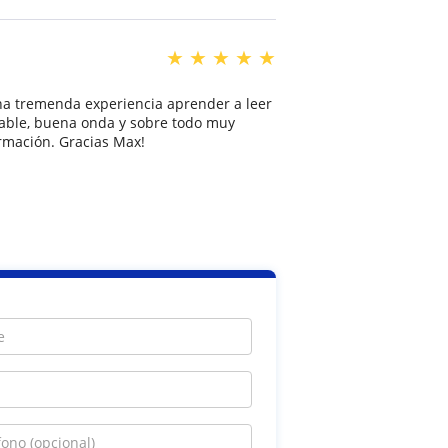
★
★
★
★
★
una tremenda experiencia aprender a leer
sable, buena onda y sobre todo muy
ormación. Gracias Max!