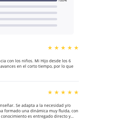
100%
★
★
★
★
★
ia con los niños. Mi Hijo desde los 6
avances en el corto tiempo, por lo que
★
★
★
★
★
ecesidad y/o
e ha formado una dinámica muy fluida, con
 conocimiento es entregado directo y
e. Muy recomendado, el