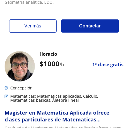
Geometría analítica. EDO.
ver más
Contactar
Horacio
$
1000
/h
1ª clase gratis
Concepción
Matemáticas: Matemáticas aplicadas, Cálculo,
Matemáticas básicas, Álgebra lineal
Magister en Matematica Aplicada ofrece
clases particulares de Matematicas
universitarias en todos los niveles
Graduado de Magister en Matematica Aplicada ofrece clases