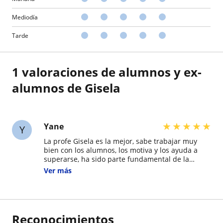
Mediodía
Tarde
1 valoraciones de alumnos y ex-
alumnos de Gisela
★
★
★
★
★
Yane
Y
La profe Gisela es la mejor, sabe trabajar muy
bien con los alumnos, los motiva y los ayuda a
superarse, ha sido parte fundamental de la
confianza que sienten mis hijos para enfrentar
Ver más
de mejor manera las evaluaciones y mejorar
desde la base sus conocimientos. Es muy
dedicada y puntual. Es un lujo de profe!
Reconocimientos