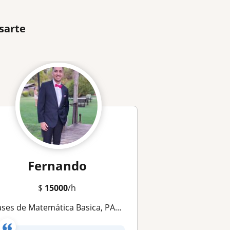
sarte
Fernando
$
15000
/h
es de Matemática Basica, PAES, Calculo 1, 2 y 3 y Realización de trabajos *Deje su número en los mensajes