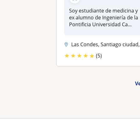
Soy estudiante de medicina y
ex alumno de Ingeniería de la
Pontificia Universidad Ca...
Las Condes, Santiago ciudad, Ñuñoa, Macul, Vitacura, La Reina, Provide.
★
★
★
★
★
(5)
V