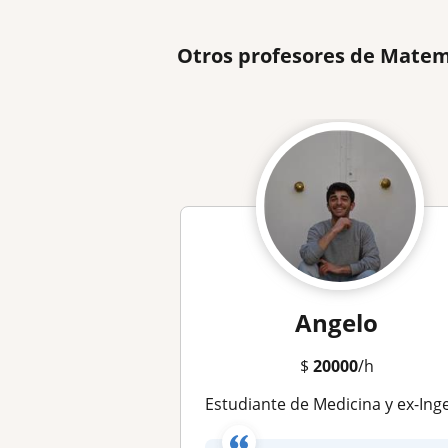
Otros profesores de Matem
Angelo
$
20000
/h
Estudiante de Medicina y ex-Ingeniería Doy Clases de Matemáticas PAES, Educación Básica, Media y Superi