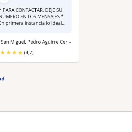
* PARA CONTACTAR, DEJE SU
NÚMERO EN LOS MENSAJES *
En primera instancia lo ideal
es...
San Miguel, Pedro Aguirre Cerda, San Joaquin, Maipu, Las Condes, La Ci...
★
★
★
★
(4,7)
ad