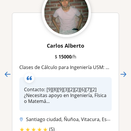
Carlos Alberto
$
15000
/h
Clases de Cálculo para Ingeniería USM: Exprofesor Cpech, Exayudante USM y Entrenador Académico de Estudiantes
Contacto: [9][8][9][3][2][2][6][7][2]
¿Necesitas apoyo en Ingeniería, Física
o Matemá...
Santiago ciudad, Ñuñoa, Vitacura, Estacion Central, La Reina, Providen...
★
★
★
★
★
(5)