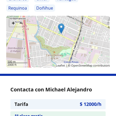
Requinoa
Doñihue
+
−
500 m
2000 ft
Leaflet
| ©
OpenStreetMap
contributors
Contacta con Michael Alejandro
Tarifa
$
12000
/h
1ª clase gratis