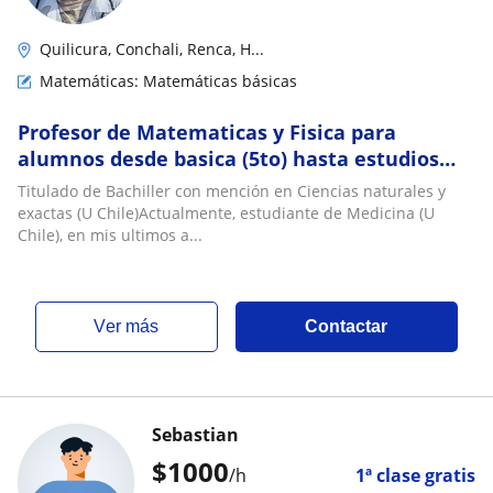
Quilicura, Conchali, Renca, H...
Matemáticas: Matemáticas básicas
Profesor de Matematicas y Fisica para
alumnos desde basica (5to) hasta estudios
superiores
Titulado de Bachiller con mención en Ciencias naturales y
exactas (U Chile)Actualmente, estudiante de Medicina (U
Chile), en mis ultimos a...
ver más
Contactar
Sebastian
$
1000
/h
1ª clase gratis