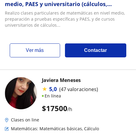
medio, PAES y universitario (cálculos,
álgebras y ec. diferenciales)
Realizo clases particulares de matemáticas en nivel medio,
preparación a pruebas específicas y PAES, y de cursos
universitarios de cálculos...
ver más
Contactar
Javiera Meneses
★
5,0
(47 valoraciones)
En línea
$
17500
/h
Clases on line
Matemáticas: Matemáticas básicas, Cálculo