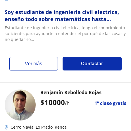
Soy estudiante de ingeniería civil electrica,
enseño todo sobre matemáticas hasta
cálculo 2
Estudiante de ingeniería civil electrica, tengo el conocimiento
suficiente, para ayudarte a entender el por qué de las cosas y
no quedar so...
ver más
Contactar
Benjamín Rebolledo Rojas
$
10000
/h
1ª clase gratis
Cerro Navia, Lo Prado, Renca