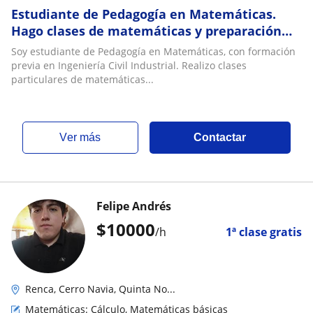
Estudiante de Pedagogía en Matemáticas.
Hago clases de matemáticas y preparación
PAES para alumnos desde 5°Basico hasta IV°
Soy estudiante de Pedagogía en Matemáticas, con formación
Medio
previa en Ingeniería Civil Industrial. Realizo clases
particulares de matemáticas...
ver más
Contactar
Felipe Andrés
$
10000
/h
1ª clase gratis
Renca, Cerro Navia, Quinta No...
Matemáticas: Cálculo, Matemáticas básicas