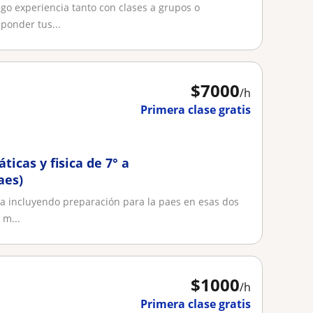
ente
o experiencia tanto con clases a grupos o
ponder tus...
$
7000
/h
Primera clase gratis
icas y fisica de 7° a
aes)
ca incluyendo preparación para la paes en esas dos
 m...
$
1000
/h
Primera clase gratis