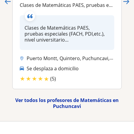
Clases de Matemáticas PAES, pruebas especiales (FACH, PDI,etc.), nivel universitario, cálculo, álgebra, estadística y geometría. Excelencia
Clases de Matemáticas PAES,
pruebas especiales (FACH, PDI,etc.),
nivel universitario...
Puerto Montt, Quintero, Puchuncavi, Viña del Mar, Concon
Se desplaza a domicilio
★
★
★
★
★
(5)
Ver todos los profesores de Matemáticas en
Puchuncavi