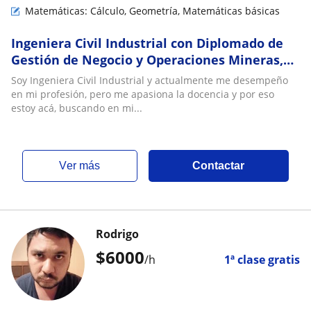
Matemáticas: Cálculo, Geometría, Matemáticas básicas
Ingeniera Civil Industrial con Diplomado de
Gestión de Negocio y Operaciones Mineras,
experiencia docente con alumnos de básica,
Soy Ingeniera Civil Industrial y actualmente me desempeño
media y universitaria en distintas disciplinas
en mi profesión, pero me apasiona la docencia y por eso
estoy acá, buscando en mi...
ver más
Contactar
Rodrigo
$
6000
/h
1ª clase gratis