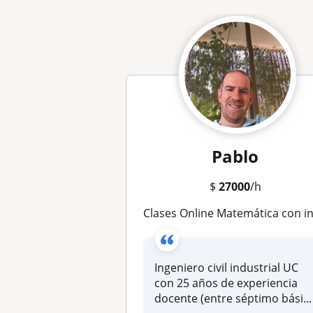
Pablo
$
27000
/h
Clases Online Matemática con ingeniero civil UC. Amplia experiencia y dedicación. Cupos 2027 para apoyo en matemática y preparación de la PAE
Ingeniero civil industrial UC
con 25 años de experiencia
docente (entre séptimo bási...