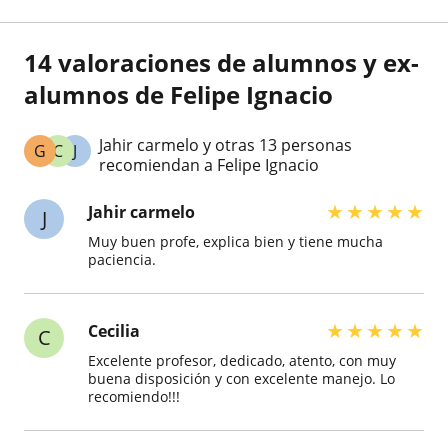
14 valoraciones de alumnos y ex-
alumnos de Felipe Ignacio
Jahir carmelo y otras 13 personas
G
C
J
recomiendan a Felipe Ignacio
★
★
★
★
★
Jahir carmelo
J
Muy buen profe, explica bien y tiene mucha
paciencia.
★
★
★
★
★
Cecilia
C
Excelente profesor, dedicado, atento, con muy
buena disposición y con excelente manejo. Lo
recomiendo!!!