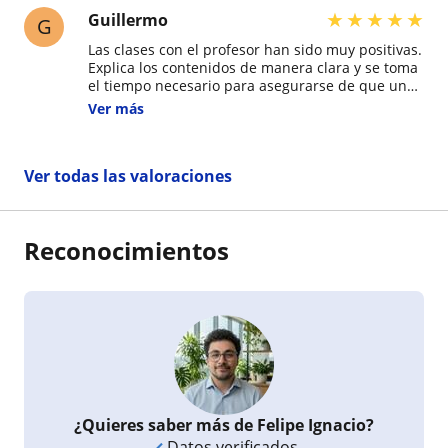
★
★
★
★
★
Guillermo
G
Las clases con el profesor han sido muy positivas.
Explica los contenidos de manera clara y se toma
el tiempo necesario para asegurarse de que uno
realmente entienda los conceptos antes de
Ver más
avanzar. Además, está constantemente atento a
que los estudiantes vayan siguiendo las
explicaciones y no se queden atrás o se pierdan
Ver todas las valoraciones
durante la clase. También se nota que prepara
las clases con anticipación, ya que llega con el
material organizado y, además, proporciona
recursos adicionales que facilitan el estudio y la
Reconocimientos
práctica de los contenidos. Destaca igualmente
su disposición para responder cualquier duda,
incluso fuera del horario de clases, demostrando
un genuino interés por el aprendizaje y progreso
de sus estudiantes.
¿Quieres saber más de Felipe Ignacio?
Datos verificados