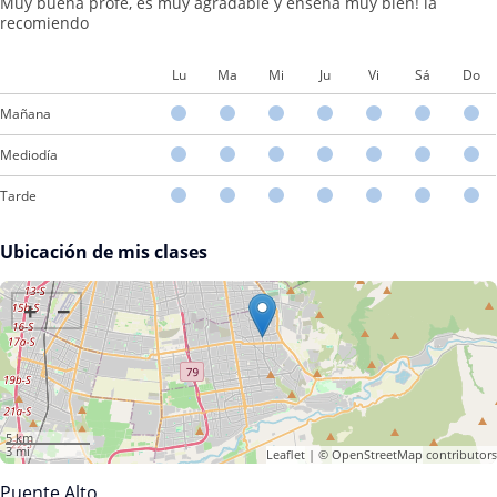
Muy buena profe, es muy agradable y enseña muy bien! la
recomiendo
Lu
Ma
Mi
Ju
Vi
Sá
Do
Mañana
Mediodía
Tarde
Ubicación de mis clases
+
−
5 km
3 mi
Leaflet
| ©
OpenStreetMap
contributors
Puente Alto