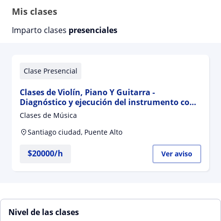
Mis clases
Imparto clases
presenciales
Clase Presencial
Clases de Violín, Piano Y Guitarra -
Diagnóstico y ejecución del instrumento con
lectura. Material de estudio sobre los
Clases de Música
métodos suzuki y laoureux
Santiago ciudad, Puente Alto
$
20000
/h
Ver aviso
Nivel de las clases