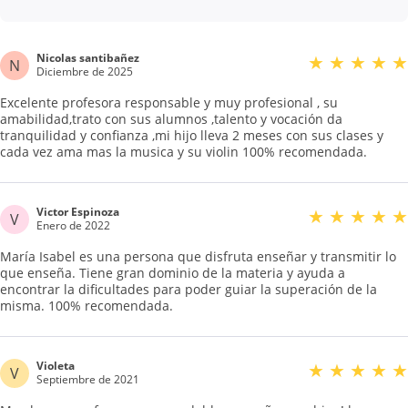
Nicolas santibañez
★
★
★
★
★
N
Diciembre de 2025
Excelente profesora responsable y muy profesional , su
amabilidad,trato con sus alumnos ,talento y vocación da
tranquilidad y confianza ,mi hijo lleva 2 meses con sus clases y
cada vez ama mas la musica y su violin 100% recomendada.
Victor Espinoza
★
★
★
★
★
V
Enero de 2022
María Isabel es una persona que disfruta enseñar y transmitir lo
que enseña. Tiene gran dominio de la materia y ayuda a
encontrar la dificultades para poder guiar la superación de la
misma. 100% recomendada.
Violeta
★
★
★
★
★
V
Septiembre de 2021