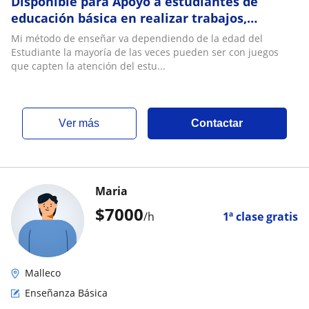
Disponible para Apoyo a estudiantes de
educación básica en realizar trabajos,
presencial en Lumaco y aledaños al pueblo
Mi método de enseñar va dependiendo de la edad del
Estudiante la mayoría de las veces pueden ser con juegos
que capten la atención del estu...
ver más
Contactar
Maria
$
7000
/h
1ª clase gratis
Malleco
Enseñanza Básica