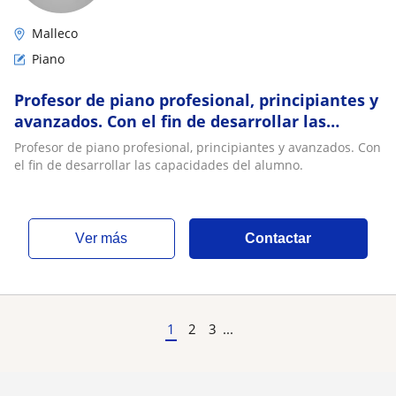
Malleco
Piano
Profesor de piano profesional, principiantes y
avanzados. Con el fin de desarrollar las
capacidades del alumno
Profesor de piano profesional, principiantes y avanzados. Con
el fin de desarrollar las capacidades del alumno.
ver más
Contactar
1
2
3
...