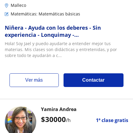
Malleco
Matemáticas: Matemáticas básicas
Niñera - Ayuda con los deberes - Sin
experiencia - Lonquimay -
Tusclasesparticulares
Hola! Soy Jael y puedo ayudarte a entender mejor tus
materias. Mis clases son didácticas y entretenidas, y por
sobre todo te ayudarán a c...
ver más
Contactar
Yamira Andrea
$
30000
/h
1ª clase gratis