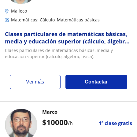
Malleco
Matemáticas: Cálculo, Matemáticas básicas
Clases particulares de matemáticas básicas,
media y educación superior (cálculo, álgebra,
física)
Clases particulares de matemáticas básicas, media y
educación superior (cálculo, álgebra, física).
ver más
Contactar
Marco
$
10000
/h
1ª clase gratis