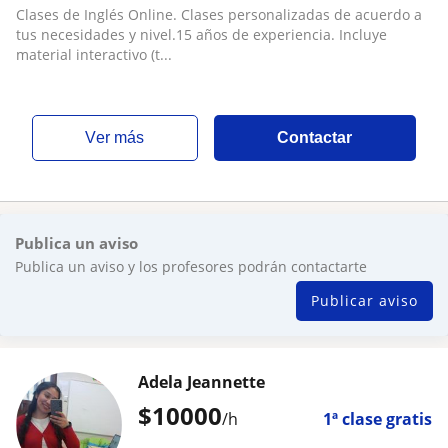
material interactivo (todos los niveles)
Clases de Inglés Online. Clases personalizadas de acuerdo a
tus necesidades y nivel.15 años de experiencia. Incluye
material interactivo (t...
ver más
Contactar
Publica un aviso
Publica un aviso y los profesores podrán contactarte
Publicar aviso
Adela Jeannette
$
10000
/h
1ª clase gratis