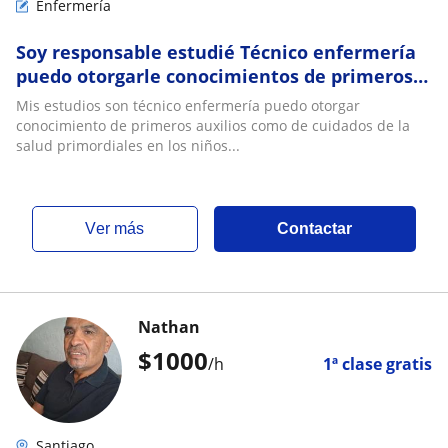
Enfermería
Soy responsable estudié Técnico enfermería
puedo otorgarle conocimientos de primeros
auxilios cuidados y atención necesaria
Mis estudios son técnico enfermería puedo otorgar
conocimiento de primeros auxilios como de cuidados de la
salud primordiales en los niños...
ver más
Contactar
Nathan
$
1000
/h
1ª clase gratis
Santiago