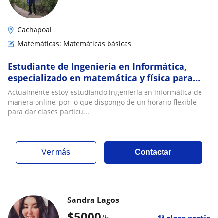
Cachapoal
Matemáticas: Matemáticas básicas
Estudiante de Ingeniería en Informática,
especializado en matemática y física para
enseñanza básica y media
Actualmente estoy estudiando ingeniería en informática de
manera online, por lo que dispongo de un horario flexible
para dar clases particu...
ver más
Contactar
Sandra Lagos
$
5000