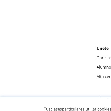
Únete
Dar cla
Alumno
Alta ce
Fantásti
Tusclasesparticulares utiliza cookie