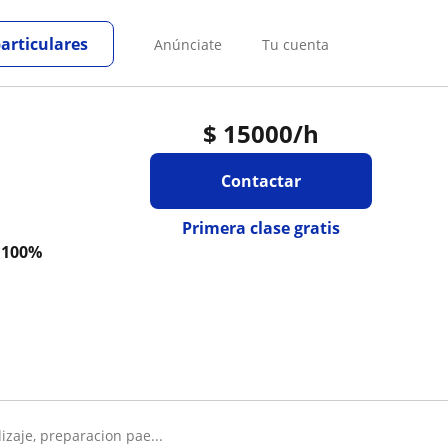
particulares
Anúnciate
Tu cuenta
$
15000
/h
Contactar
Primera clase gratis
a
100%
dizaje, preparacion pae...