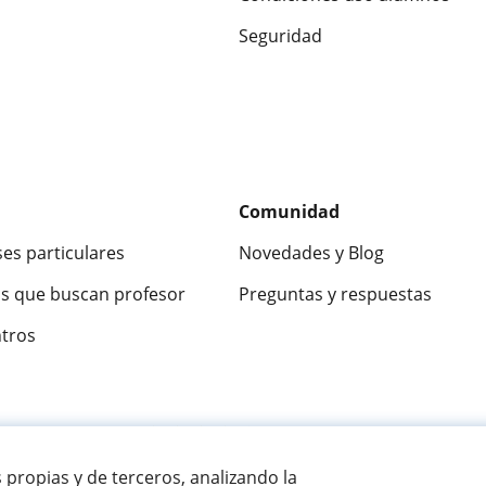
Seguridad
Comunidad
ses particulares
Novedades y Blog
s que buscan profesor
Preguntas y respuestas
ntros
ca
9,5/10
★★★★★
9,5/10
305826
opinion
s propias y de terceros, analizando la