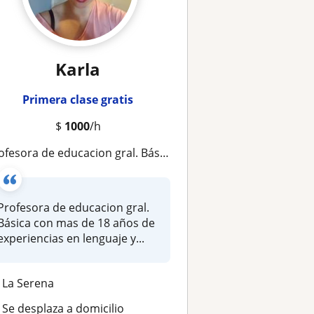
Karla
Primera clase gratis
$
1000
/h
e educacion gral. Básica con mas de 18 años de experiencias en lenguaje y comunicación de 5to a 8vo básico, ademas soy coach en educación emocional y desarrollo integral, lo cual me permite establecer un ambiente de confianza y tranquilidad par
Profesora de educacion gral.
Básica con mas de 18 años de
experiencias en lenguaje y...
La Serena
Se desplaza a domicilio