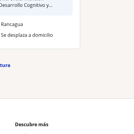
Desarrollo Cognitivo y
especialista en In...
Rancagua
Se desplaza a domicilio
atura
Descubre más