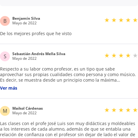
Benjamín Silva
★
★
★
★
★
B
Mayo de 2022
De los mejores profes que he visto
Sebastián Andrés Mella Silva
★
★
★
★
★
S
Mayo de 2022
Respecto a su labor como profesor, es un tipo que sabe
aprovechar sus propias cualidades como persona y como músico.
Es decir, se muestra desde un principio como la máxima
autoridad en lo que ser músico respecta dentro de un salón, pero
Ver más
no de mala manera, sino de manera que logra apagar y corregir
los diferentes egos existentes en su clase y las bandas que este
dirige. Valora por sobre todo la teoría y la disciplina, aplicándolas
en cada una de sus clases, pese a que no siempre existan
Maikol Cárdenas
★
★
★
★
★
M
personas capaces de entender estas, y, aún así, logra con estas
Mayo de 2022
mismas personas crear alguna simple pieza musical, lo cual
Las clases con el profe José Luis son muy didácticas y moldeables
parecía imposible. Esta disciplina es efectiva porque José Luis no
a los intereses de cada alumno, además de que se entabla una
trabaja como director supremo (pese a que se presente como el
relación de confianza con el profesor sin dejar de lado el valor de
pináculo), sino porque trabaja con su propia persona dando la