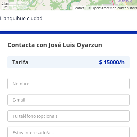
5 km
3 mi
Leaflet
| ©
OpenStreetMap
contributors
Llanquihue ciudad
Contacta con José Luis Oyarzun
Tarifa
$
15000
/h