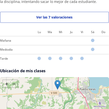
la disciplina, intentando sacar lo mejor de cada estudiante.
clase, la cual enseña con carisma, con algunas risas entre todos, y
con sinceridad, lo cual no a pocos atrapa. Esto es lo que yo, como
alumno suyo, he logrado ver, y sólo mencionando sus clases.
Ver las 7 valoraciones
Lu
Ma
Mi
Ju
Vi
Sá
Do
Mañana
Mediodía
Tarde
Ubicación de mis clases
+
−