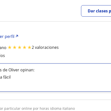
Dar clases 
er perfil
★
★
★
★
★
2 valoraciones
iano
dos
 de Oliver opinan:
 fácil
sor particular online por horas idioma italiano