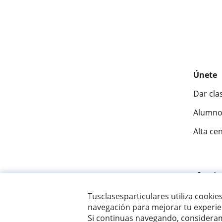
Únete
Dar cla
Alumno
Alta ce
Fantásti
Tusclasesparticulares utiliza cookie
navegación para mejorar tu experien
© 2007 - 2026 Tus clases particulares
Si continuas navegando, consideram