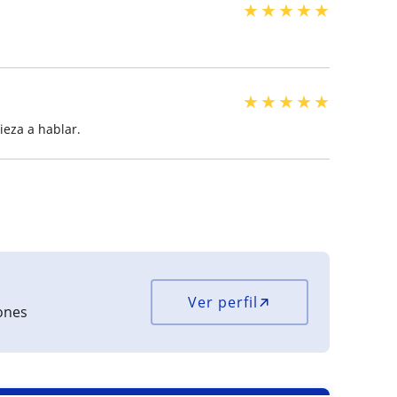
★
★
★
★
★
★
★
★
★
★
ieza a hablar.
Ver perfil
iones