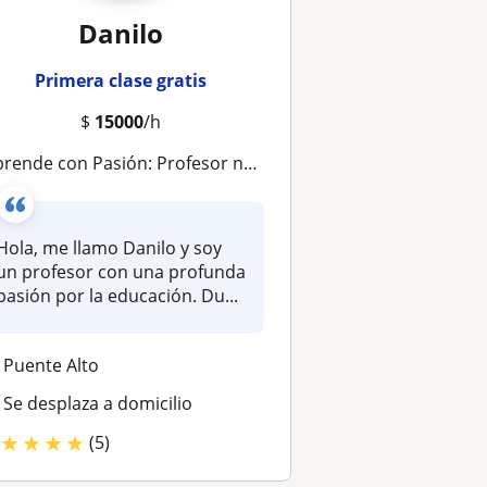
Danilo
Primera clase gratis
$
15000
/h
prende con Pasión: Profesor nativo con amplia experiencia educativa ofrece clases de Italiano!
Hola, me llamo Danilo y soy
un profesor con una profunda
pasión por la educación. Du...
Puente Alto
Se desplaza a domicilio
★
★
★
★
(5)