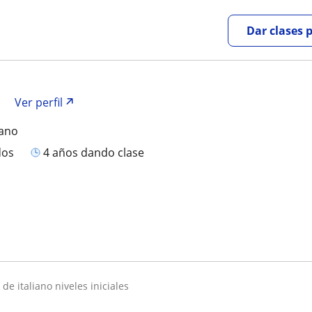
Dar clases 
s
Ver perfil
iano
dos
4 años dando clase
s de italiano niveles iniciales