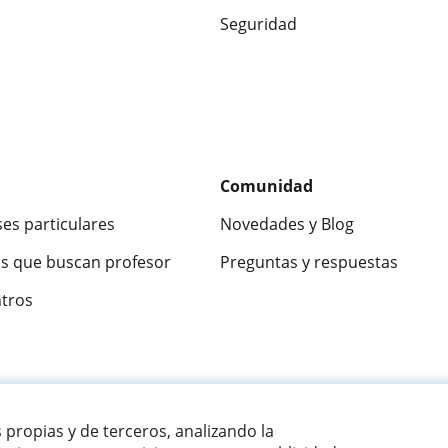
Seguridad
Comunidad
ses particulares
Novedades y Blog
s que buscan profesor
Preguntas y respuestas
ntros
ca
9,5/10
★★★★★
9,5/10
305883
opinion
s propias y de terceros, analizando la