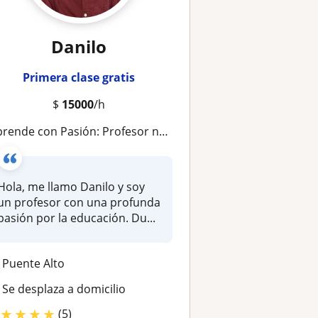
Danilo
Primera clase gratis
$
15000
/h
prende con Pasión: Profesor nativo con amplia experiencia educativa ofrece clases de Italiano!
Hola, me llamo Danilo y soy
un profesor con una profunda
pasión por la educación. Du...
Puente Alto
Se desplaza a domicilio
★
★
★
★
(5)