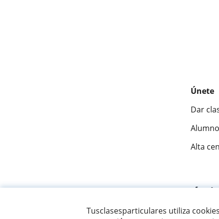
Únete
Dar cla
Alumno
Alta ce
Fantásti
Tusclasesparticulares utiliza cookie