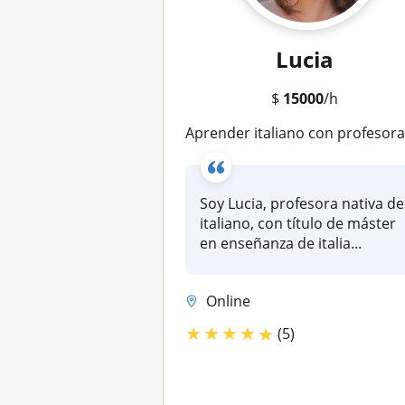
Lucia
$
15000
/h
Aprender italiano con profesora nativa y con experienc
Soy Lucia, profesora nativa de
italiano, con título de máster
en enseñanza de italia...
Online
★
★
★
★
★
(5)