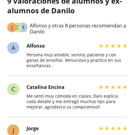
9 valoraciones de alumnos y ex-
alumnos de Danilo
Alfonso y otras 8 personas recomiendan a
J
C
A
Danilo
★
★
★
★
★
Alfonso
A
Persona muy amable, sereno, paciente y con
ganas de enseñar. Minucioso y practico en sus
enseñanzas.
★
★
★
★
★
Catalina Encina
C
Me sentí muy cómoda en clases, Dani explica
cada detalle y me entregó muchos tips para
mejorar, agradezco su compromiso!!
★
★
★
★
★
Jorge
J