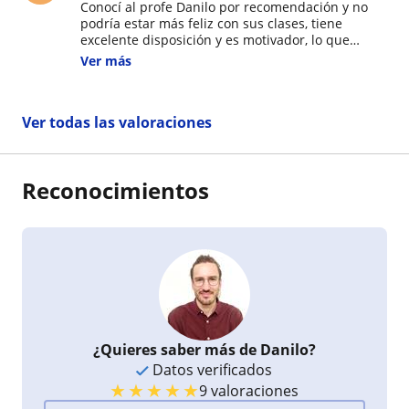
Conocí al profe Danilo por recomendación y no
podría estar más feliz con sus clases, tiene
excelente disposición y es motivador, lo que
ayuda mucho a hacer más fácil y dinámico el
Ver más
aprendizaje.
Ver todas las valoraciones
Reconocimientos
¿Quieres saber más de Danilo?
Datos verificados
★
★
★
★
★
9 valoraciones