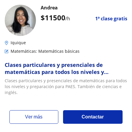
Andrea
$
11500
/h
1ª clase gratis
Iquique
Matemáticas: Matemáticas básicas
Clases particulares y presenciales de
matemáticas para todos los niveles y
preparación para PAES. También de ciencias e
Clases particulares y presenciales de matemáticas para todos
inglés
los niveles y preparación para PAES. También de ciencias e
inglés.
ver más
Contactar