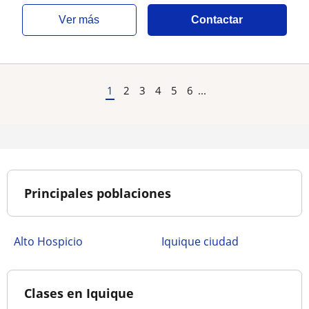
ver más
Contactar
1
2
3
4
5
6
...
Principales poblaciones
Alto Hospicio
Iquique ciudad
Clases en Iquique