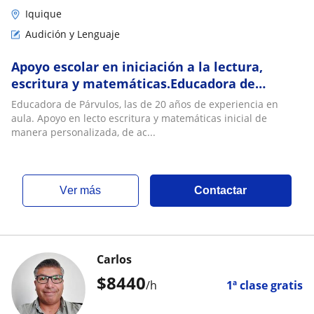
Iquique
Audición y Lenguaje
Apoyo escolar en iniciación a la lectura,
escritura y matemáticas.Educadora de
parvulos con 20 años de experiencia
Educadora de Párvulos, las de 20 años de experiencia en
aula. Apoyo en lecto escritura y matemáticas inicial de
manera personalizada, de ac...
ver más
Contactar
Carlos
$
8440
/h
1ª clase gratis