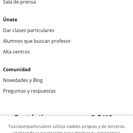
Sala de prensa
Únete
Dar clases particulares
Alumnos que buscan profesor
Alta centros
Comunidad
Novedades y Blog
Preguntas y respuestas
Fantástica
★★★★★
9,5/10
Tusclasesparticulares utiliza cookies propias y de terceros,
305915
opiniones de alumnos
analizando la navegación para mejorar tu experiencia,