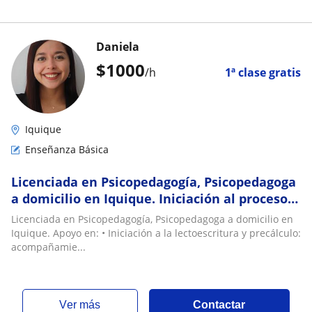
Daniela
$
1000
/h
1ª clase gratis
Iquique
Enseñanza Básica
Licenciada en Psicopedagogía, Psicopedagoga
a domicilio en Iquique. Iniciación al proceso
de Lectoescritura y Precálculo. Técnicas y
Licenciada en Psicopedagogía, Psicopedagoga a domicilio en
hábitos de estudio. Nivelación escolar de 1° a
Iquique. Apoyo en: • Iniciación a la lectoescritura y precálculo:
3° Básico. Potenciación y estimulación
acompañamie...
cognitiva. Evaluación e Inf
ver más
Contactar