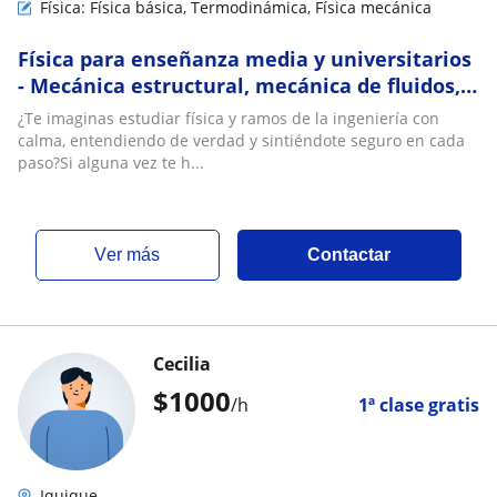
Física: Física básica, Termodinámica, Física mecánica
Física para enseñanza media y universitarios
- Mecánica estructural, mecánica de fluidos,
termodinámica, mecánica racional
¿Te imaginas estudiar física y ramos de la ingeniería con
calma, entendiendo de verdad y sintiéndote seguro en cada
paso?Si alguna vez te h...
ver más
Contactar
Cecilia
$
1000
/h
1ª clase gratis
Iquique