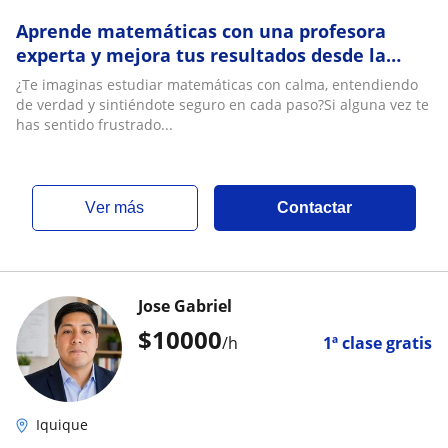
Aprende matemáticas con una profesora
experta y mejora tus resultados desde la
primera clase
¿Te imaginas estudiar matemáticas con calma, entendiendo
de verdad y sintiéndote seguro en cada paso?Si alguna vez te
has sentido frustrado...
ver más
Contactar
Jose Gabriel
$
10000
/h
1ª clase gratis
Iquique