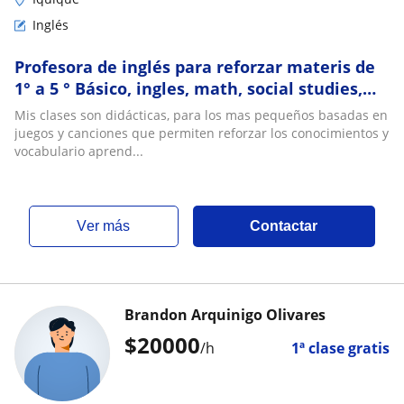
Inglés
Profesora de inglés para reforzar materis de
1° a 5 ° Básico, ingles, math, social studies,
science
Mis clases son didácticas, para los mas pequeños basadas en
juegos y canciones que permiten reforzar los conocimientos y
vocabulario aprend...
ver más
Contactar
Brandon Arquinigo Olivares
$
20000
/h
1ª clase gratis