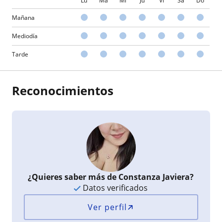
Lu
Ma
Mi
Ju
Vi
Sá
Do
Mañana
Mediodía
Tarde
Reconocimientos
¿Quieres saber más de Constanza Javiera?
Datos verificados
Ver perfil