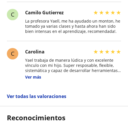
★
★
★
★
★
Camilo Gutierrez
C
La profesora Yaell, me ha ayudado un monton, he
tomado ya varias clases y hasta ahora han sido
bien intensas en el aprendizaje, recomendada!.
★
★
★
★
★
Carolina
C
Yael trabaja de manera lúdica y con excelente
vínculo con mi hijo. Super resposable, flexible,
sistemática y capaz de desarrollar herramientas
para el aprendizaje del inglés simplemente
Ver más
excelentes! Muy recomendable!
Ver todas las valoraciones
Reconocimientos