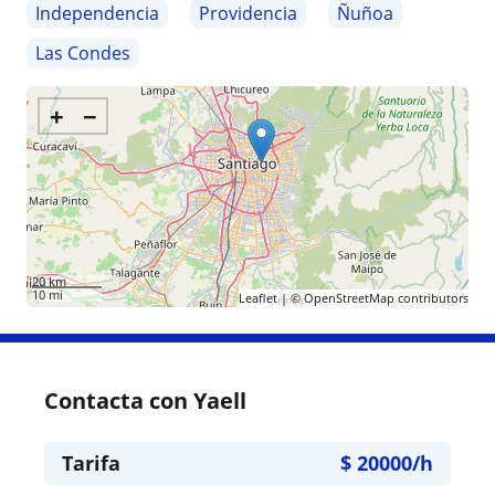
Independencia
Providencia
Ñuñoa
Las Condes
+
−
20 km
10 mi
Leaflet
| ©
OpenStreetMap
contributors
Contacta con Yaell
Tarifa
$
20000
/h