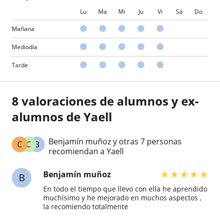
Lu
Ma
Mi
Ju
Vi
Sá
Do
Mañana
Mediodía
Tarde
8 valoraciones de alumnos y ex-
alumnos de Yaell
Benjamín muñoz y otras 7 personas
C
C
B
recomiendan a Yaell
★
★
★
★
★
Benjamín muñoz
B
En todo el tiempo que llevo con ella he aprendido
muchísimo y he mejorado en muchos aspectos ,
la recomiendo totalmente