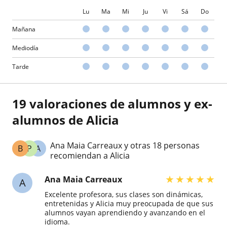
Lu
Ma
Mi
Ju
Vi
Sá
Do
Mañana
Mediodía
Tarde
19 valoraciones de alumnos y ex-
alumnos de Alicia
Ana Maia Carreaux y otras 18 personas
B
P
A
recomiendan a Alicia
★
★
★
★
★
Ana Maia Carreaux
A
Excelente profesora, sus clases son dinámicas,
entretenidas y Alicia muy preocupada de que sus
alumnos vayan aprendiendo y avanzando en el
idioma.