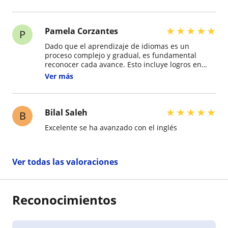
★
★
★
★
★
Pamela Corzantes
P
Dado que el aprendizaje de idiomas es un
proceso complejo y gradual, es fundamental
reconocer cada avance. Esto incluye logros en
lectura, escritura, comprensión auditiva y
Ver más
expresión oral, así como el desarrollo de la
gramática y el vocabulario. Cuando recibo mis
clases, yo me divierto es decir, estoy aprendiendo
inglés, pero estoy disfrutando, entonces he
★
★
★
★
★
Bilal Saleh
B
conseguido hacer una actividad que me aburría y
Excelente se ha avanzado con el inglés
me frustraba en una donde me divierto y esto ha
sido gracias a las clases dinámicas de Teacher
Alicia. Si estás pensando en iniciar tu aventura
en un nuevo idioma. Qué Esperas? Inicia
Ver todas las valoraciones
Yaaaaaaaa!!!!! En IDIOMAS GV
Reconocimientos