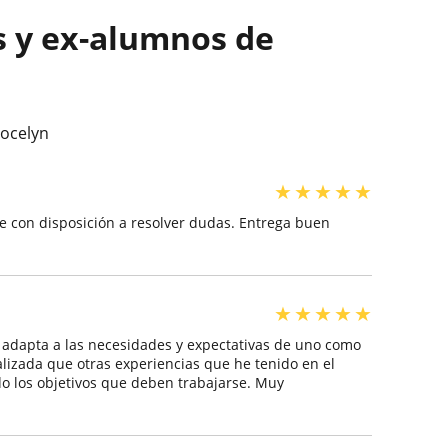
s y ex-alumnos de
Jocelyn
★
★
★
★
★
re con disposición a resolver dudas. Entrega buen
★
★
★
★
★
 adapta a las necesidades y expectativas de uno como
izada que otras experiencias que he tenido en el
do los objetivos que deben trabajarse. Muy