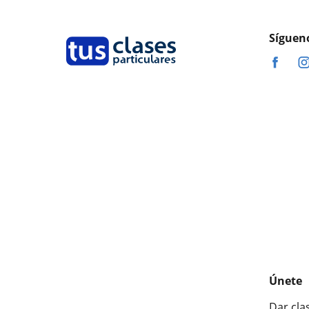
Síguen
Únete
Dar cla