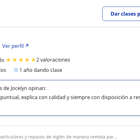
Dar clases 
Ver perfil
★
★
★
★
★
2 valoraciones
és
dos
1 año dando clase
 de Jocelyn opinan:
puntual, explica con calidad y siempre con disposición a r
 particulares y repasos de inglés de manera remota par...