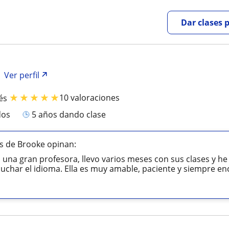
Dar clases 
Ver perfil
★
★
★
★
★
10 valoraciones
és
dos
5 años dando clase
s de Brooke opinan:
 una gran profesora, llevo varios meses con sus clases y 
cuchar el idioma. Ella es muy amable, paciente y siempre enc