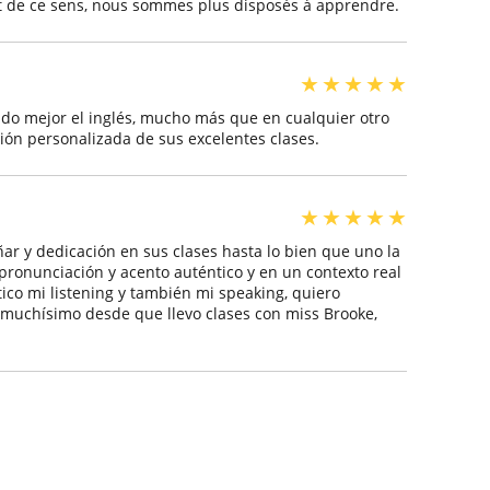
et de ce sens, nous sommes plus disposés à apprendre.
★
★
★
★
★
do mejor el inglés, mucho más que en cualquier otro
ción personalizada de sus excelentes clases.
★
★
★
★
★
r y dedicación en sus clases hasta lo bien que uno la
 pronunciación y acento auténtico y en un contexto real
ico mi listening y también mi speaking, quiero
ó muchísimo desde que llevo clases con miss Brooke,