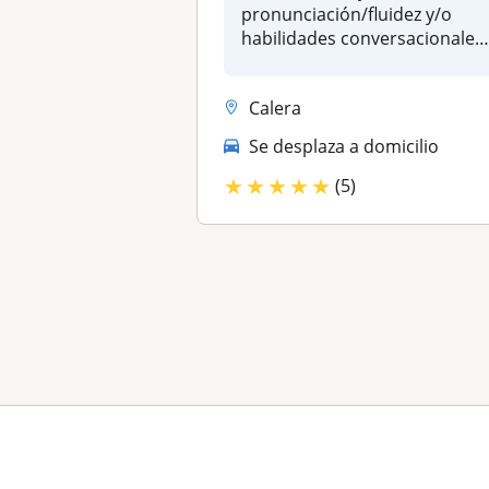
pronunciación/fluidez y/o
habilidades conversacionales
¿Tu debili...
Calera
Se desplaza a domicilio
★
★
★
★
★
(5)