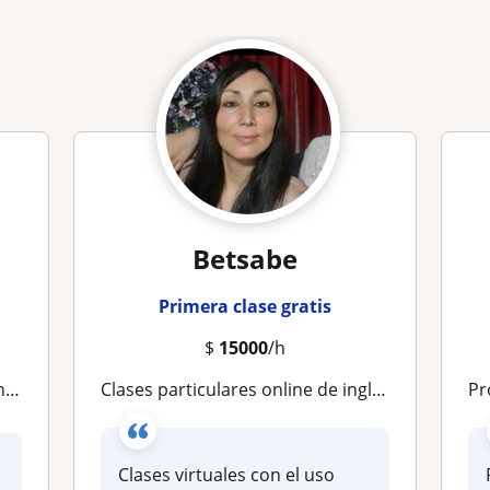
Betsabe
Primera clase gratis
$
15000
/h
👈
Clases particulares online de inglés con docente con experiencia y especializaciones en tecnología educativa, innovación educativa
P
Clases virtuales con el uso