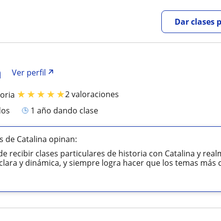
Dar clases 
a
Ver perfil
★
★
★
★
★
2 valoraciones
toria
dos
1 año dando clase
 de Catalina opinan:
de recibir clases particulares de historia con Catalina y re
clara y dinámica, y siempre logra hacer que los temas más 