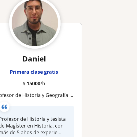
Daniel
Primera clase gratis
$
15000
/h
sor de Historia y Geografía ofrece clases particulares (presencial y online) para preparación de exámenes libres y PAES
Profesor de Historia y tesista
de Magíster en Historia, con
más de 5 años de experie...