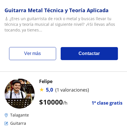
Guitarra Metal Técnica y Teoría Aplicada
🎸 ¿Eres un guitarrista de rock o metal y buscas llevar tu
técnica y teoría musical al siguiente nivel? 🎶Si llevas años
tocando, ya tienes...
ver más
Contactar
Felipe
★
5,0
(1 valoraciones)
$
10000
/h
1ª clase gratis
Talagante
Guitarra