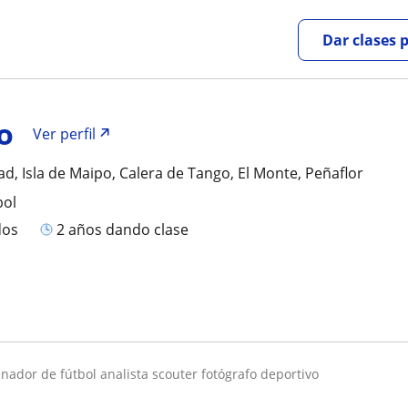
Dar clases 
o
Ver perfil
ad, Isla de Maipo, Calera de Tango, El Monte, Peñaflor
bol
dos
2 años dando clase
enador de fútbol analista scouter fotógrafo deportivo