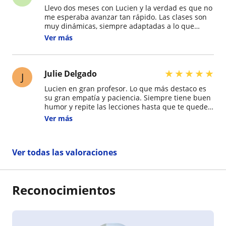
Llevo dos meses con Lucien y la verdad es que no
me esperaba avanzar tan rápido. Las clases son
muy dinámicas, siempre adaptadas a lo que
necesito (en mi caso, francés para el trabajo). Lo
Ver más
que más me gusta es que no seguimos un libro,
sino que trabajamos con clases prácticas.
★
★
★
★
★
Julie Delgado
J
Lucien en gran profesor. Lo que más destaco es
su gran empatía y paciencia. Siempre tiene buen
humor y repite las lecciones hasta que te queden
súper claras. Su metodología también es muy
Ver más
dinámica y siento que estoy mejorando mucho.
¡Totalmente recomendado!
Ver todas las valoraciones
Reconocimientos