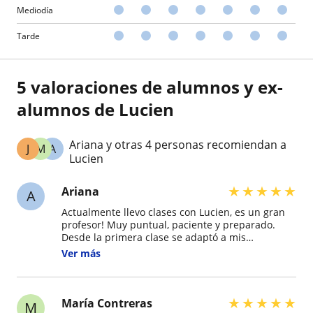
Mediodía
Tarde
5 valoraciones de alumnos y ex-
alumnos de Lucien
Ariana y otras 4 personas recomiendan a
J
M
A
Lucien
★
★
★
★
★
Ariana
A
Actualmente llevo clases con Lucien, es un gran
profesor! Muy puntual, paciente y preparado.
Desde la primera clase se adaptó a mis
necesidades para aprender francés. Refuerza el
Ver más
avance en cada sesión mediante una
conversación cotidiana y ejercicios prácticos
después de la teoría. También me proporcionó
recursos adicionales para ir practicando. Lo
★
★
★
★
★
María Contreras
M
recomiendo!!